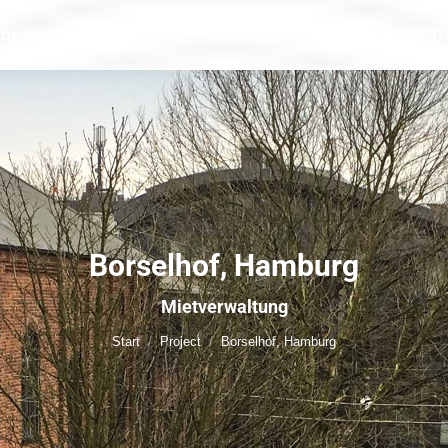
me
Unternehmen
Services
Portfolio
T
Borselhof, Hamburg
Sie befinden sich hier:
Mietverwaltung
Start
Project
Borselhof, Hamburg