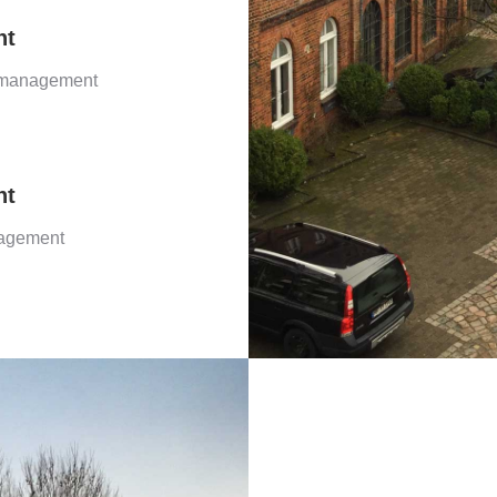
nt
management
nt
agement